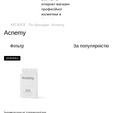
КАТАЛОГ
По брендам
Acnemy
Acnemy
Фільтр
За популярністю
НОВИНКА
Індивідуальні гідроколоїдні