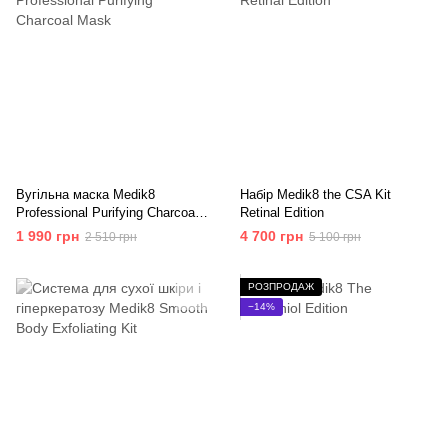
Вугільна маска Medik8
Набір Medik8 the CSA Kit
Professional Purifying Charcoal
Retinal Edition
Mask
1 990 грн
4 700 грн
2 510 грн
5 100 грн
РОЗПРОДАЖ
−14%