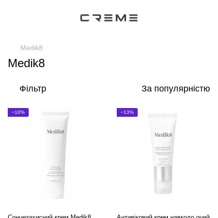
Medik8
Medik8
Фільтр
За популярністю
−10%
−13%
Сонцезахисний крем Medik8
Антивіковий крем навколо очей