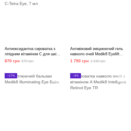
Антиоксидантна сироватка з
Антивіковий зміцнюючий гель
ліпідним вітаміном С для шкіри
навколо очей Medik8 Eyelift
навколо очей Medik8 C-Tetra
Peptides
870 грн
1 750 грн
970 грн
1 940 грн
Eye
−17%
−3%