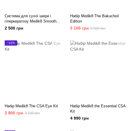
Система для сухої шкіри і
Набір Medik8 The Bakuchiol
гіперкератозу Medik8 Smooth
Edition
Body Exfoliating Kit
2 500 грн
5 100 грн
5 900 грн
−10%
Набір Medik8 The CSA Eye Kit
Набір Medik8 the Essential CSA
Kit
2 800 грн
3 100 грн
4 990 грн