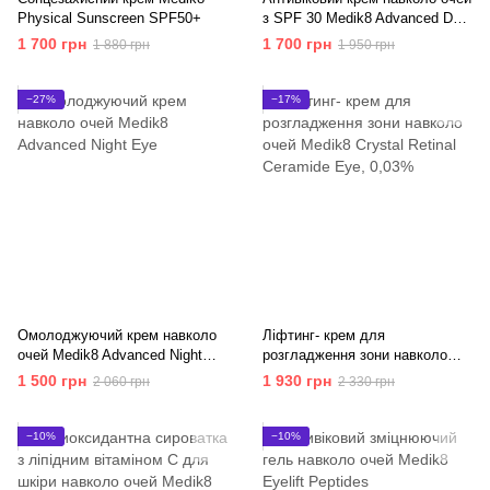
Physical Sunscreen SPF50+
з SPF 30 Medik8 Advanced Day
Eye Protect SPF 30
1 700 грн
1 700 грн
1 880 грн
1 950 грн
−27%
−17%
Омолоджуючий крем навколо
Ліфтинг- крем для
очей Medik8 Advanced Night
розгладження зони навколо
Eye
очей Medik8 Crystal Retinal
1 500 грн
1 930 грн
2 060 грн
2 330 грн
Ceramide Eye
−10%
−10%