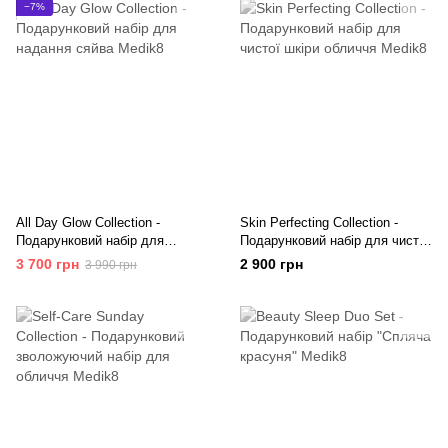
−7%
All Day Glow Collection -
Skin Perfecting Collection -
Подарунковий набір для
Подарунковий набір для чистої
надання сяйва Medik8
шкіри обличчя Medik8
3 700 грн
2 900 грн
3 990 грн