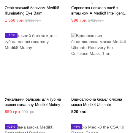
1
Освітлюючий бальзам Medik8
Сироватка навколо очей з
Illuminating Eye Balm
вітаміном А Medik8 Intelligent
Retinol Eye TR
1 550 грн
990 грн
1 860 грн
1 025 грн
−10%
Унікальний бальзам для губ на
Відновлююча біоцелюлозна
основі сквалану Medik8 Mutiny
маска Medik8 Ultimate
Recovery Bio-Cellulose Mask
890 грн
520 грн
990 грн
−21%
−8%