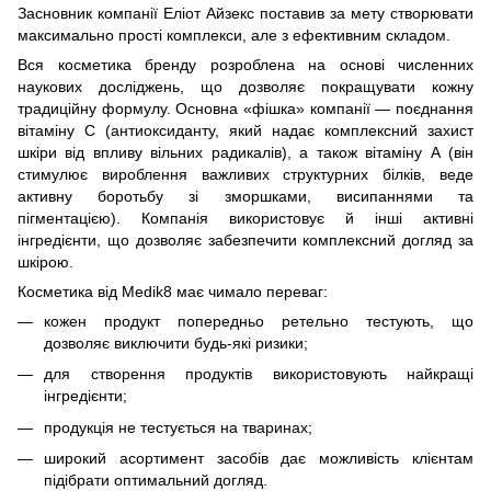
Засновник компанії Еліот Айзекс поставив за мету створювати
максимально прості комплекси, але з ефективним складом.
Вся косметика бренду розроблена на основі численних
наукових досліджень, що дозволяє покращувати кожну
традиційну формулу. Основна «фішка» компанії — поєднання
вітаміну С (антиоксиданту, який надає комплексний захист
шкіри від впливу вільних радикалів), а також вітаміну А (він
стимулює вироблення важливих структурних білків, веде
активну боротьбу зі зморшками, висипаннями та
пігментацією). Компанія використовує й інші активні
інгредієнти, що дозволяє забезпечити комплексний догляд за
шкірою.
Косметика від Medik8 має чимало переваг:
кожен продукт попередньо ретельно тестують, що
дозволяє виключити будь-які ризики;
для створення продуктів використовують найкращі
інгредієнти;
продукція не тестується на тваринах;
широкий асортимент засобів дає можливість клієнтам
підібрати оптимальний догляд.