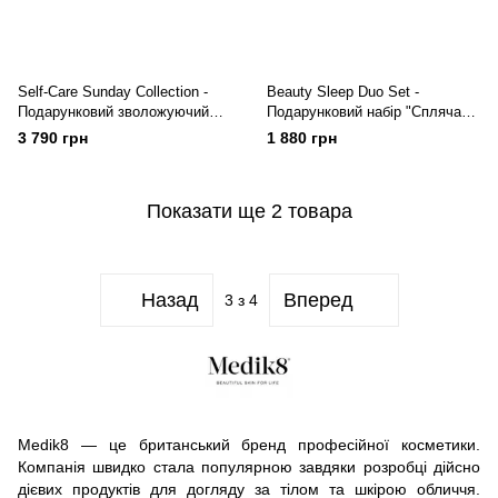
Self-Care Sunday Collection -
Beauty Sleep Duo Set -
Подарунковий зволожуючий
Подарунковий набір "Спляча
набір для обличчя Medik8
красуня" Medik8
3 790 грн
1 880 грн
Показати ще 2 товара
Назад
Вперед
3
з 4
Medik8 — це британський бренд професійної косметики.
Компанія швидко стала популярною завдяки розробці дійсно
дієвих продуктів для догляду за тілом та шкірою обличчя.