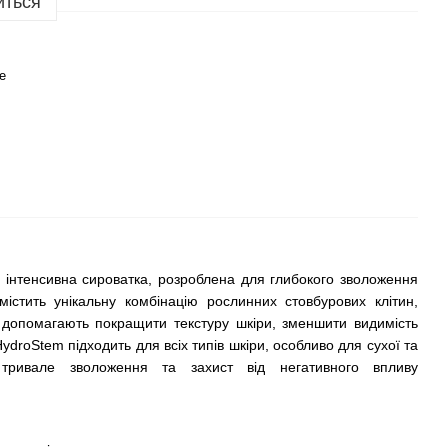
иться
e
 інтенсивна сироватка, розроблена для глибокого зволоження
містить унікальну комбінацію рослинних стовбурових клітин,
кі допомагають покращити текстуру шкіри, зменшити видимість
ydroStem підходить для всіх типів шкіри, особливо для сухої та
 тривале зволоження та захист від негативного впливу