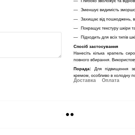
Глибоко зволожує та відно
Зменшує видимість зморшок 
Захищає від пошкоджень, 
Покращує текстуру шкіри т
Підходить для всіх типів шк
Спосіб застосування
Нанесіть кілька крапель сир
повного вбирання. Використов
Порада:
Для підвищення зв
кремом, особливо в холодну по
Доставка
Оплата