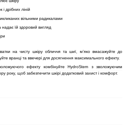
влює шкіру
і дрібних ліній
викликаних вільними радикалами
а надає їй здоровий вигляд
іри
оватки на чисту шкіру обличчя та шиї, м’яко вмасажуйте до
уйте вранці та ввечері для досягнення максимального ефекту.
оложуючого ефекту комбінуйте HydroStem з зволожуючим
ру року, щоб забезпечити шкірі додатковий захист і комфорт.