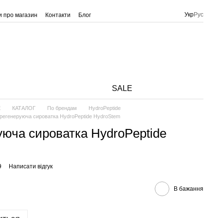
Укр
Рус
ки про магазин
Контакти
Блог
SALE
E
КАТАЛОГ
По брендам
HydroPeptide
регенеруюча сироватка HydroPeptide HydroStem
уюча сироватка HydroPeptide
9
Написати відгук
В бажання