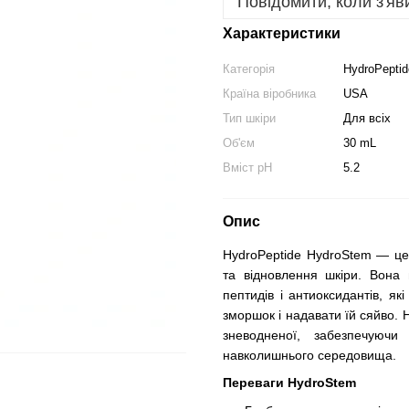
Повідомити, коли з'яв
Характеристики
Категорія
HydroPeptid
Країна віробника
USA
Тип шкіри
Для всіх
Об'єм
30 mL
Вміст pH
5.2
Опис
HydroPeptide HydroStem — це
та відновлення шкіри. Вона 
пептидів і антиоксидантів, я
зморшок і надавати їй сяйво. H
зневодненої, забезпечуючи
навколишнього середовища.
Переваги HydroStem