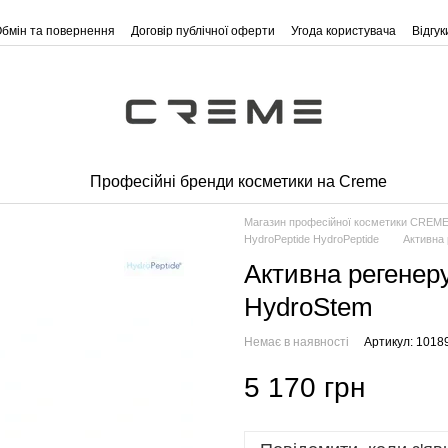
бмін та повернення
Договір публічної оферти
Угода користувача
Відгу
Професійні бренди косметики на Creme
Магазин професійної косметики CREM
HydroPeptide HydroPeptide
Активна 
Активна регенер
HydroStem
Немає в наявності
Артикул: 1018
5 170 грн