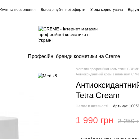
бмін та повернення
Договір публічної оферти
Угода користувача
Відгу
Професійні бренди косметики на Creme
Магазин професійної косметики CREM
Антиоксидантний крем з вітаміном С Me
Антиоксидантний
Tetra Cream
Немає в наявності
Артикул: 1005
1 990 грн
2 250 