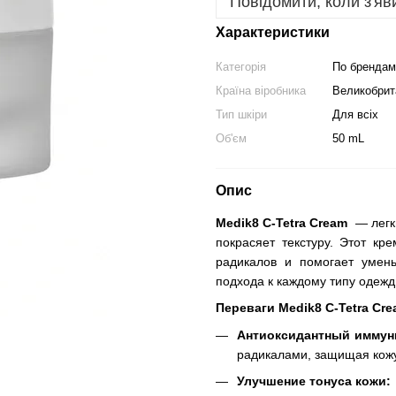
Повідомити, коли з'яв
Характеристики
Категорія
По брендам
Країна віробника
Великобрит
Тип шкіри
Для всіх
Об'єм
50 mL
Опис
Medik8 C-Tetra Cream
— легки
покрасяет текстуру. Этот к
радикалов и помогает умен
подхода к каждому типу одежд
Переваги Medik8 C-Tetra Cre
Антиоксидантный иммун
радикалами, защищая кожу
Улучшение тонуса кожи: