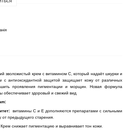
иться
анія
й зволожистый крем с витамином С, который надаёт шкурки и
рем с антиоксидантной защитой защищает кожу от различных
ьшить проявления пигментации и морщин. Новая формула
ы обеспечивает здоровый и свежий вид.
am:
итет:
витамины C и E дополняются препаратами с сильными
 от предыдущего старения.
Крем снижает пигментацию и выравнивает тон кожи.