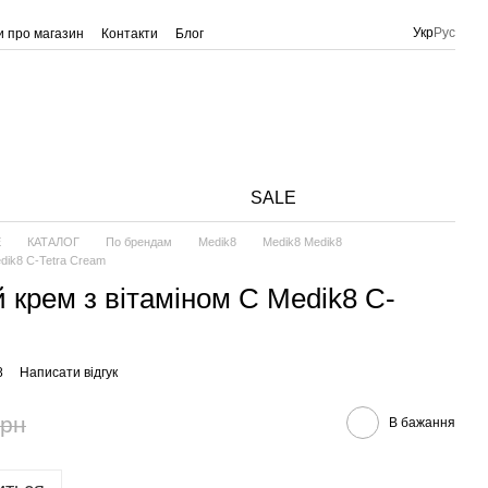
Укр
Рус
ки про магазин
Контакти
Блог
SALE
E
КАТАЛОГ
По брендам
Medik8
Medik8 Medik8
dik8 C-Tetra Cream
 крем з вітаміном С Medik8 C-
8
Написати відгук
грн
В бажання