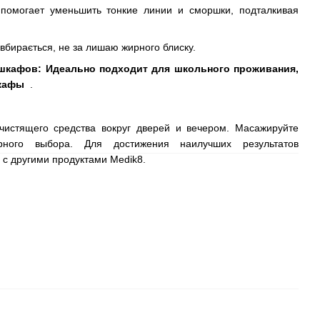
омогает уменьшить тонкие линии и сморшки, подталкивая
бирається, не за лишаю жирного блиску.
 шкафов: Идеально подходит для школьного проживания,
шкафы
.
чистящего средства вокруг дверей и вечером. Масажируйте
рного выбора. Для достижения наилучших результатов
с другими продуктами Medik8.