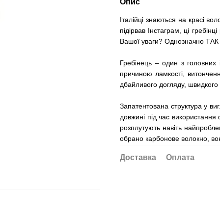
Опис
Італійці знаються на красі во
підірвав Інстаграм, ці гребін
Вашої уваги? Однозначно ТАК
Гребінець – один з головних 
причиною ламкості, витонченн
дбайливого догляду, швидкого 
Запатентована структура у виг
довжині під час використання 
розплутують навіть найпробле
обрано карбонове волокно, вон
Доставка
Оплата