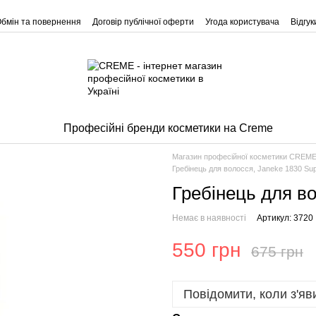
бмін та повернення
Договір публічної оферти
Угода користувача
Відгу
Професійні бренди косметики на Creme
Магазин професійної косметики CREM
Гребінець для волосся, Janeke 1830 Su
Гребінець для во
Немає в наявності
Артикул: 3720
550 грн
675 грн
Повідомити, коли з'яв