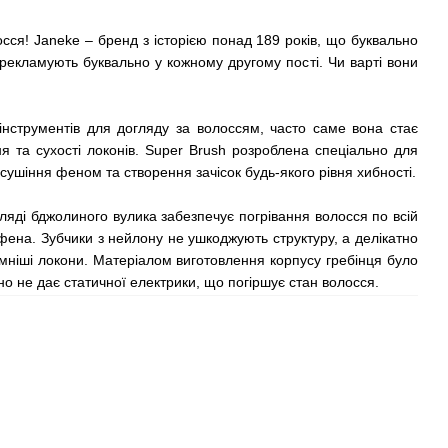
лосся! Janeke – бренд з історією понад 189 років, що буквально
ці рекламують буквально у кожному другому пості. Чи варті вони
інструментів для догляду за волоссям, часто саме вона стає
я та сухості локонів. Super Brush розроблена спеціально для
сушіння феном та створення зачісок будь-якого рівня хибності.
ляді бджолиного вулика забезпечує погрівання волосся по всій
фена. Зубчики з нейлону не ушкоджують структуру, а делікатно
мніші локони. Матеріалом виготовлення корпусу гребінця було
о не дає статичної електрики, що погіршує стан волосся.