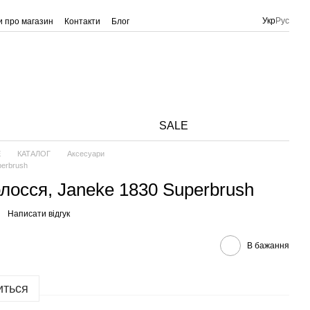
Укр
Рус
ки про магазин
Контакти
Блог
SALE
E
КАТАЛОГ
Аксесуари
perbrush
лосся, Janeke 1830 Superbrush
Написати відгук
В бажання
иться