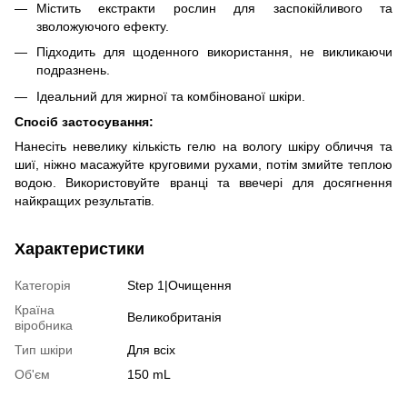
Містить екстракти рослин для заспокійливого та
зволожуючого ефекту.
Підходить для щоденного використання, не викликаючи
подразнень.
Ідеальний для жирної та комбінованої шкіри.
Спосіб застосування:
Нанесіть невелику кількість гелю на вологу шкіру обличчя та
шиї, ніжно масажуйте круговими рухами, потім змийте теплою
водою. Використовуйте вранці та ввечері для досягнення
найкращих результатів.
Характеристики
Категорія
Step 1|Очищення
Країна
Великобританія
віробника
Тип шкіри
Для всіх
Об'єм
150 mL