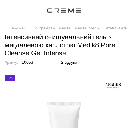
КАТАЛОГ
По брендам
Medik8
Medik8 Medik8
Інтенсивний
Інтенсивний очищувальний гель з
мигдалевою кислотою Medik8 Pore
Cleanse Gel Intense
Артикул:
10053
2 відгуки
−9%