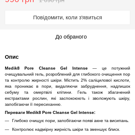
1 090 грн
Повідомити, коли з'явиться
До обраного
Опис
Medik8 Pore Cleanse Gel Intense
— це потужний
очищувальний гель, розроблений для глибокого очищення пор
та контролю жирності шкіри. Містить 2% саліцилової кислоти,
яка проникає в пори, видаляючи забруднення, надлишок
себуму та омертвілі клітини. Гель також збагачений
екстрактами рослин, які заспокоюють і зволожують шкіру,
запобігаючи її пересиханню.
Переваги Medik8 Pore Cleanse Gel Intense:
Глибоко очищує пори, запобігаючи появі акне та висипань.
Контролює надмірну жирність шкіри та зменшує блиск.