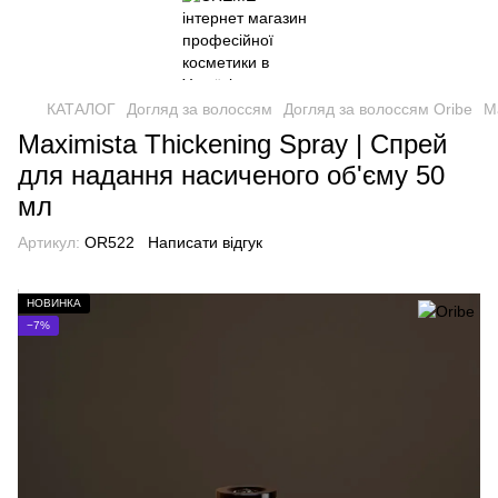
КАТАЛОГ
Догляд за волоссям
Догляд за волоссям Oribe
M
Maximista Thickening Spray | Спрей
для надання насиченого об'єму 50
мл
Артикул:
OR522
Написати відгук
НОВИНКА
−7%