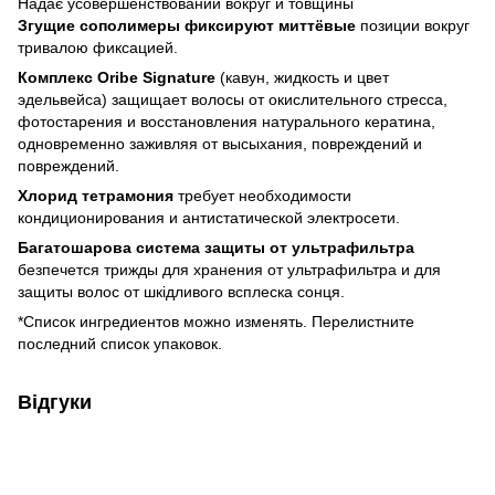
Надає усовершенствований вокруг и товщины
Згущие сополимеры фиксируют миттёвые
позиции вокруг
тривалою фиксацией.
Комплекс Oribe Signature
(кавун, жидкость и цвет
эдельвейса) защищает волосы от окислительного стресса,
фотостарения и восстановления натурального кератина,
одновременно заживляя от высыхания, повреждений и
повреждений.
Хлорид тетрамония
требует необходимости
кондиционирования и антистатической электросети.
Багатошарова система защиты от ультрафильтра
безпечется трижды для хранения от ультрафильтра и для
защиты волос от шкідливого всплеска сонця.
*Список ингредиентов можно изменять. Перелистните
последний список упаковок.
Відгуки