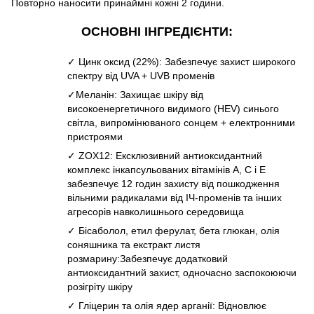
Повторно наносити принаймні кожні 2 години.
ОСНОВНІ ІНГРЕДІЄНТИ:
✓ Цинк оксид (22%): Забезпечує захист широкого
спектру від UVA + UVB променів
✓Меланін: Захищає шкіру від
високоенергетичного видимого (HEV) синього
світла, випромінюваного сонцем + електронними
пристроями
✓ ZOX12: Ексклюзивний антиоксидантний
комплекс інкапсульованих вітамінів A, C і E
забезпечує 12 годин захисту від пошкодження
вільними радикалами від ІЧ-променів та інших
агресорів навколишнього середовища
✓ Бісаболол, етил ферулат, бета глюкан, олія
соняшника та екстракт листя
розмарину:Забезпечує додатковий
антиоксидантний захист, одночасно заспокоюючи
розігріту шкіру
✓ Гліцерин та олія ядер арганії: Відновлює