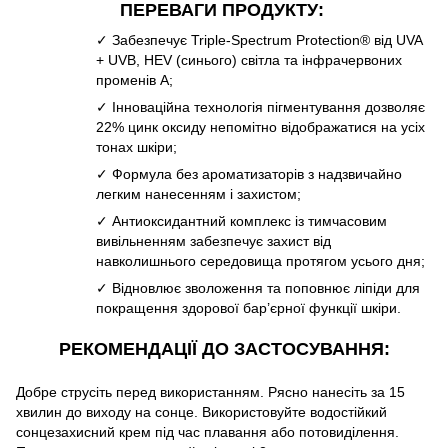
ПЕРЕВАГИ ПРОДУКТУ:
✓ Забезпечує Triple-Spectrum Protection® від UVA
+ UVB, HEV (синього) світла та інфрачервоних
променів A;
✓ Інноваційна технологія пігментування дозволяє
22% цинк оксиду непомітно відображатися на усіх
тонах шкіри;
✓ Формула без ароматизаторів з надзвичайно
легким нанесенням і захистом;
✓ Антиоксидантний комплекс із тимчасовим
вивільненням забезпечує захист від
навколишнього середовища протягом усього дня;
✓ Відновлює зволоження та поповнює ліпіди для
покращення здорової бар’єрної функції шкіри.
РЕКОМЕНДАЦІЇ ДО ЗАСТОСУВАННЯ:
Добре струсіть перед використанням. Рясно нанесіть за 15
хвилин до виходу на сонце. Використовуйте водостійкий
сонцезахисний крем під час плавання або потовиділення.