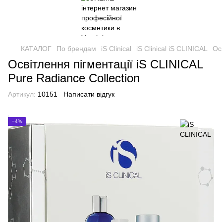
КАТАЛОГ
По брендам
iS Clinical
iS Clinical iS CLINICAL
Ос
Освітлення пігментації iS CLINIСAL
Pure Radiance Collection
Артикул:
10151
Написати відгук
−4%