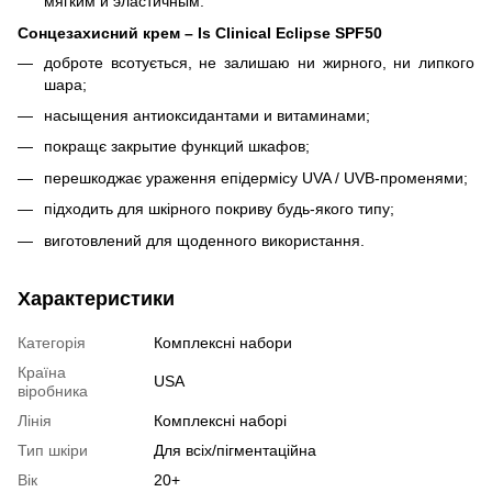
мягким и эластичным.
Сонцезахисний крем – Is Clinical Eclipse SPF50
доброте всотується, не залишаю ни жирного, ни липкого
шара;
насыщения антиоксидантами и витаминами;
покращє закрытие функций шкафов;
перешкоджає ураження епідермісу UVA / UVB-променями;
підходить для шкірного покриву будь-якого типу;
виготовлений для щоденного використання.
Характеристики
Категорія
Комплексні набори
Країна
USA
віробника
Лінія
Комплексні наборі
Тип шкіри
Для всіх/пігментаційна
Вік
20+