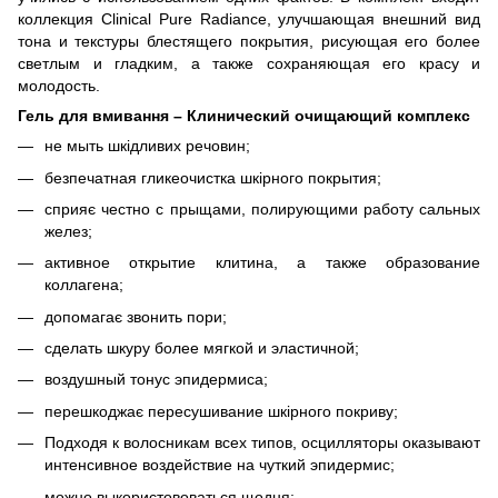
коллекция Clinical Pure Radiance, улучшающая внешний вид
тона и текстуры блестящего покрытия, рисующая его более
светлым и гладким, а также сохраняющая его красу и
молодость.
Гель для вмивання – Клинический очищающий комплекс
не мыть шкідливих речовин;
безпечатная гликеочистка шкірного покрытия;
сприяє честно с прыщами, полирующими работу сальных
желез;
активное открытие клитина, а также образование
коллагена;
допомагає звонить пори;
сделать шкуру более мягкой и эластичной;
воздушный тонус эпидермиса;
перешкоджає пересушивание шкірного покриву;
Подходя к волосникам всех типов, осцилляторы оказывают
интенсивное воздействие на чуткий эпидермис;
можно выкористововаться щодня;