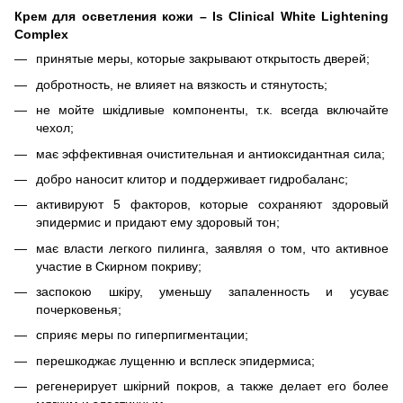
Крем для осветления кожи – Is Clinical White Lightening
Complex
принятые меры, которые закрывают открытость дверей;
добротность, не влияет на вязкость и стянутость;
не мойте шкідливые компоненты, т.к. всегда включайте
чехол;
має эффективная очистительная и антиоксидантная сила;
добро наносит клитор и поддерживает гидробаланс;
активируют 5 факторов, которые сохраняют здоровый
эпидермис и придают ему здоровый тон;
має власти легкого пилинга, заявляя о том, что активное
участие в Скирном покриву;
заспокою шкіру, уменьшу запаленность и усуває
почерковенья;
сприяє меры по гиперпигментации;
перешкоджає лущенню и всплеск эпидермиса;
регенерирует шкірний покров, а также делает его более