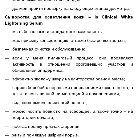
должен пройти проверку на следующих этапах досмотра.
Сыворотка для осветления кожи – Is Clinical White
Lightening Serum
мыть безпечные и стандартные компоненты;
має приємну консистенцию, а также быстро всотається;
безпечная очистка и обслуживание;
если у меня пилинговый процесс, они проявляют
активность в отношении ороговевших участков и
обновления эпидермиса;
эффектно зволожу шкуру на клиторском ровном месте;
сприяє борьбой с нервными проявлениями яркого цвета, а
также с повышенной пигментацией и почернениями;
вид эпидермиса, влияющий на него;
можно носить повністю на всеобщее, а также точно – на
территории области;
побігає прояву признак старения;
жить и помякшує шкірний порыв.