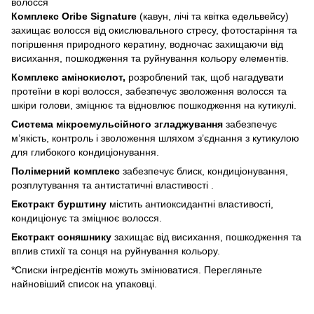
волосся
Комплекс Oribe Signature
(кавун, лічі та квітка едельвейсу)
захищає волосся від окислювального стресу, фотостаріння та
погіршення природного кератину, водночас захищаючи від
висихання, пошкодження та руйнування кольору елементів.
Комплекс амінокислот,
розроблений так, щоб нагадувати
протеїни в корі волосся, забезпечує зволоження волосся та
шкіри голови, зміцнює та відновлює пошкодження на кутикулі.
Система мікроемульсійного згладжування
забезпечує
м’якість, контроль і зволоження шляхом з’єднання з кутикулою
для глибокого кондиціонування.
Полімерний комплекс
забезпечує блиск, кондиціонування,
розплутування та антистатичні властивості .
Екстракт бурштину
містить антиоксидантні властивості,
кондиціонує та зміцнює волосся.
Екстракт соняшнику
захищає від висихання, пошкодження та
вплив стихії та сонця на руйнування кольору.
*Списки інгредієнтів можуть змінюватися. Перегляньте
найновіший список на упаковці.