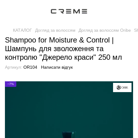
КАТАЛОГ
Догляд за волоссям
Догляд за волоссям Oribe
S
Shampoo for Moisture & Control |
Шампунь для зволоження та
контролю "Джерело краси" 250 мл
Артикул:
OR104
Написати відгук
−7%