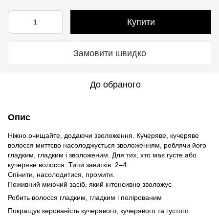
Купити
Замовити швидко
До обраного
Опис
Ніжно очищайте, додаючи зволоження. Кучеряве, кучеряве
волосся миттєво насолоджується зволоженням, роблячи його
гладким, гладким і зволоженим. Для тих, хто має густе або
кучеряве волосся. Типи завитків: 2–4.
Спінити, насолодитися, промити.
Поживний миючий засіб, який інтенсивно зволожує
Робить волосся гладким, гладким і полірованим
Покращує керованість кучерявого, кучерявого та густого