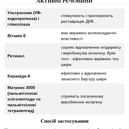
АКТИВНІ РЕЧОВИНИ
Ультрасоми (УФ-
стимулюють і прискорюють
ендонуклеаза) і
реставрацію ДНК.
глікозілаза
має виражені антиоксидантні
Вітамін Е
властивості
сприяє відновленню епідермісу
і виробництва колагену. Крім
Ретинол
того - ефективно вирівнює тон
шкіри
ефективні у відновленні
Кераміди-6
захисного бар'єру шкіри
Матрикс 3000
(пальмітоілові
сприяють посиленому
олігопептиди ти
виробленню колагену
пальмітоілові
тетрапептид)
Спосіб застосування