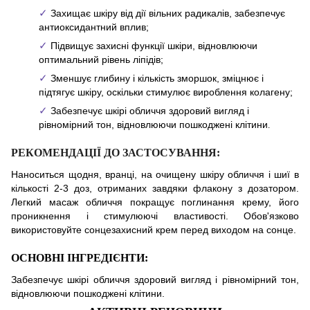
✓ 
Захищає шкіру від дії вільних радикалів, забезпечує
антиоксидантний вплив;
✓ 
Підвищує захисні функції шкіри, відновлюючи
оптимальний рівень ліпідів;
✓ 
Зменшує глибину і кількість зморшок, зміцнює і
підтягує шкіру, оскільки стимулює вироблення колагену;
✓ 
Забезпечує шкірі обличчя здоровий вигляд і
рівномірний тон, відновлюючи пошкоджені клітини
.
РЕКОМЕНДАЦІЇ ДО ЗАСТОСУВАННЯ:
Наноситься щодня, вранці, на очищену шкіру обличчя і шиї в
кількості 2-3 доз, отриманих завдяки флакону з дозатором.
Легкий масаж обличчя покращує поглинання крему, його
проникнення і стимулюючі властивості. Обов'язково
використовуйте сонцезахисний крем перед виходом на сонце.
ОСНОВНІ ІНГРЕДІЄНТИ:
Забезпечує шкірі обличчя здоровий вигляд і рівномірний тон,
відновлюючи пошкоджені клітини.