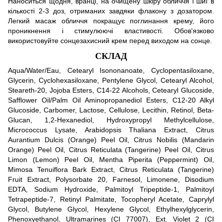
Наноситься щодня, вранці, на очищену шкіру обличчя і шиї в
кількості 2-3 доз, отриманих завдяки флакону з дозатором.
Легкий масаж обличчя покращує поглинання крему, його
проникнення і стимулюючі властивості. Обов'язково
використовуйте сонцезахисний крем перед виходом на сонце.
СКЛАД
Aqua/Water/Eau, Cetearyl Isononanoate, Cyclopentasiloxane,
Glycerin, Cyclohexasiloxane, Pentylene Glycol, Cetearyl Alcohol,
Steareth-20, Jojoba Esters, C14-22 Alcohols, Cetearyl Glucoside,
Safflower Oil/Palm Oil Aminopropanediol Esters, C12-20 Alkyl
Glucoside, Carbomer, Lactose, Cellulose, Lecithin, Retinol, Beta-
Glucan, 1,2-Hexanediol, Hydroxypropyl Methylcellulose,
Micrococcus Lysate, Arabidopsis Thaliana Extract, Citrus
Aurantium Dulcis (Orange) Peel Oil, Citrus Nobilis (Mandarin
Orange) Peel Oil, Citrus Reticulata (Tangerine) Peel Oil, Citrus
Limon (Lemon) Peel Oil, Mentha Piperita (Peppermint) Oil,
Mimosa Tenuiflora Bark Extract, Citrus Reticulata (Tangerine)
Fruit Extract, Polysorbate 20, Farnesol, Limonene, Disodium
EDTA, Sodium Hydroxide, Palmitoyl Tripeptide-1, Palmitoyl
Tetrapeptide-7, Retinyl Palmitate, Tocopheryl Acetate, Caprylyl
Glycol, Butylene Glycol, Hexylene Glycol, Ethylhexylglycerin,
Phenoxyethanol, Ultramarines (CI 77007), Ext. Violet 2 (CI