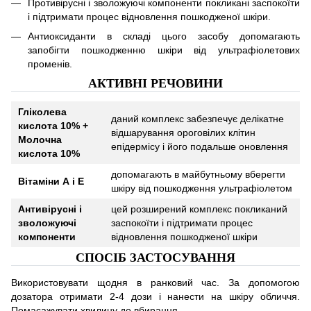
Противірусні і зволожуючі компоненти покликані заспокоїти
і підтримати процес відновлення пошкодженої шкіри.
Антиоксиданти в складі цього засобу допомагають
запобігти пошкодженню шкіри від ультрафіолетових
променів.
АКТИВНІ РЕЧОВИНИ
Гліколева
даний комплекс забезпечує делікатне
кислота 10% +
відшарування ороговілих клітин
Молочна
епідермісу і його подальше оновлення
кислота 10%
допомагають в майбутньому вберегти
Вітаміни А і Е
шкіру від пошкодження ультрафіолетом
Антивірусні і
цей розширений комплекс покликаний
зволожуючі
заспокоїти і підтримати процес
компоненти
відновлення пошкодженої шкіри
СПОСІБ ЗАСТОСУВАННЯ
Використовувати щодня в ранковий час. За допомогою
дозатора отримати 2-4 дози і нанести на шкіру обличчя.
Помасажувати хвилину до вбирання.