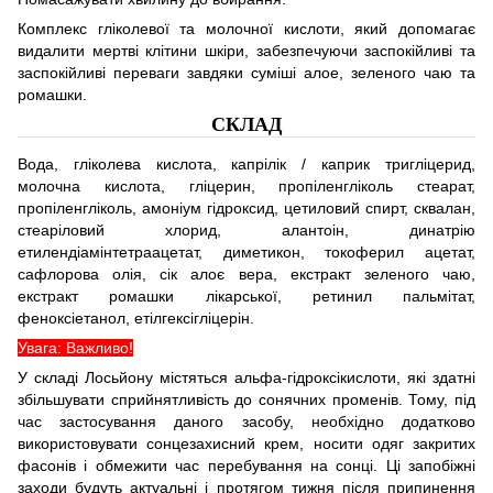
Комплекс гліколевої та молочної кислоти, який допомагає
видалити мертві клітини шкіри, забезпечуючи заспокійливі та
заспокійливі переваги завдяки суміші алое, зеленого чаю та
ромашки.
СКЛАД
Вода, гліколева кислота, капрілік / каприк тригліцерид,
молочна кислота, гліцерин, пропіленгліколь стеарат,
пропіленгліколь, амоніум гідроксид, цетиловий спирт, сквалан,
стеаріловий хлорид, алантоін, динатрію
етилендіамінтетраацетат, диметикон, токоферил ацетат,
сафлорова олія, сік алоє вера, екстракт зеленого чаю,
екстракт ромашки лікарської, ретинил пальмітат,
феноксіетанол, етілгексігліцерін.
Увага: Важливо!
У складі Лосьйону містяться альфа-гідроксікислоти, які здатні
збільшувати сприйнятливість до сонячних променів. Тому, під
час застосування даного засобу, необхідно додатково
використовувати сонцезахисний крем, носити одяг закритих
фасонів і обмежити час перебування на сонці. Ці запобіжні
заходи будуть актуальні і протягом тижня після припинення