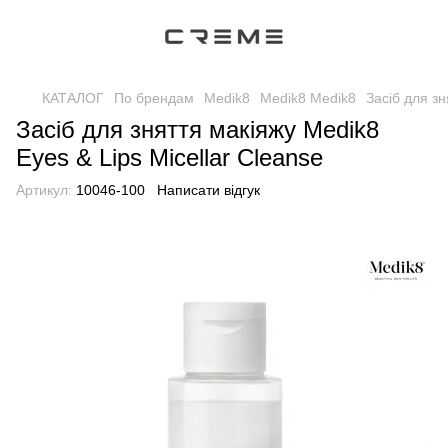
КАТАЛОГ
По брендам
Medik8
Medik8 Medik8
Засіб для зн
Засіб для зняття макіяжу Medik8
Eyes & Lips Micellar Cleanse
Артикул:
10046-100
Написати відгук