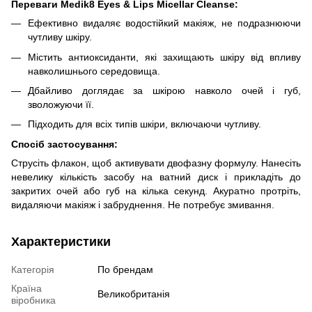
Переваги Medik8 Eyes & Lips Micellar Cleanse:
Ефективно видаляє водостійкий макіяж, не подразнюючи
чутливу шкіру.
Містить антиоксиданти, які захищають шкіру від впливу
навколишнього середовища.
Дбайливо доглядає за шкірою навколо очей і губ,
зволожуючи її.
Підходить для всіх типів шкіри, включаючи чутливу.
Спосіб застосування:
Струсіть флакон, щоб активувати двофазну формулу. Нанесіть
невелику кількість засобу на ватний диск і прикладіть до
закритих очей або губ на кілька секунд. Акуратно протріть,
видаляючи макіяж і забруднення. Не потребує змивання.
Характеристики
Категорія
По брендам
Країна
Великобританія
віробника