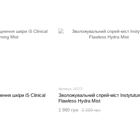
Артикул: 10172
ння шкіри iS Clinical
Зволожувальний спрей-міст Instytutu
Flawless Hydra Mist
1 980 грн
2 200 грн