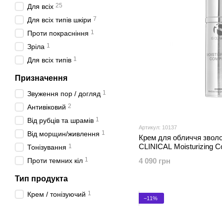
25
Для всіх
7
Для всіх типів шкіри
1
Проти покрасніння
1
Зріла
1
Для всіх типів
Призначення
1
Звуження пор / догляд
2
Антивіковий
1
Від рубців та шрамів
Артикул: 10137
1
Від морщин/живлення
Крем для обличчя звол
CLINIСAL Moisturizing 
1
Тонізування
1
Проти темних кіл
4 090 грн
Тип продукта
1
Крем / тонізуючий
−11%