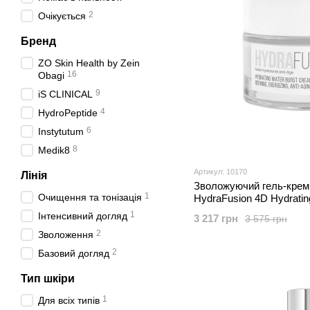
2
Очікується
Бренд
ZO Skin Health by Zein
16
Obagi
9
iS CLINICAL
4
HydroPeptide
6
Instytutum
8
Medik8
Артикул: 10170
Лінія
Зволожуючий гель-крем 
1
Очищення та тонізація
HydraFusion 4D Hydratin
1
Інтенсивний догляд
3 217 грн
3 575 грн
2
Зволоження
2
Базовий догляд
Тип шкіри
1
Для всіх типів