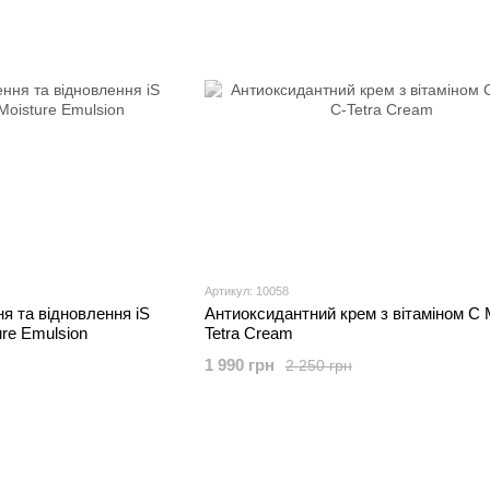
Артикул: 10058
я та відновлення iS
Антиоксидантний крем з вітаміном С 
ure Emulsion
Tetra Cream
1 990 грн
2 250 грн