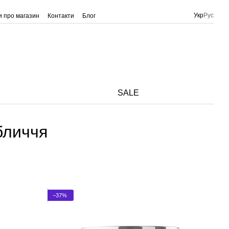
Укр
Рус
ки про магазин
Контакти
Блог
SALE
бличчя
−37%