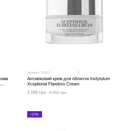
1
Артикул: 10163
ьним
Антивіковий крем для обличчя Instytutum
Xceptional Flawless Cream
3 100 грн
4 950 грн
−17%