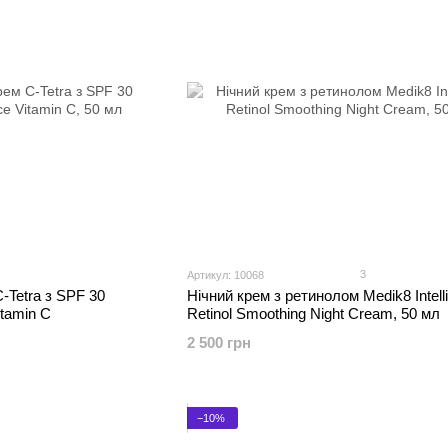
3
Артикул: 10068
-Tetra з SPF 30
Нічний крем з ретинолом Medik8 Intell
itamin C
Retinol Smoothing Night Cream, 50 мл
2 500 грн
−10%