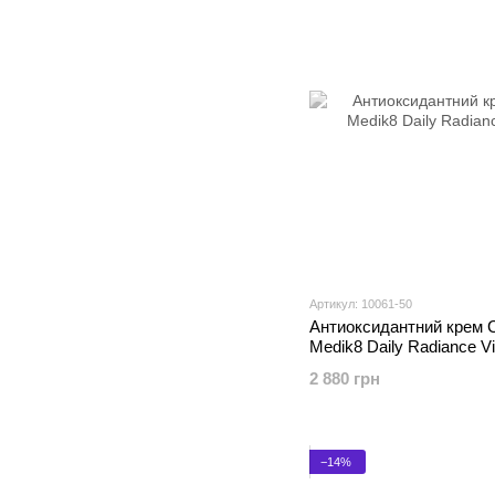
Артикул: 10061-50
Антиоксидантний крем C
Medik8 Daily Radiance V
2 880 грн
−14%