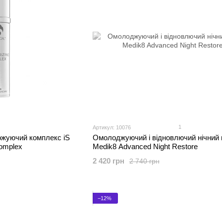
1
Артикул: 10076
ожуючий комплекс iS
Омолоджуючий і відновлючий нічний 
Complex
Medik8 Advanced Night Restore
2 420 грн
2 740 грн
−12%