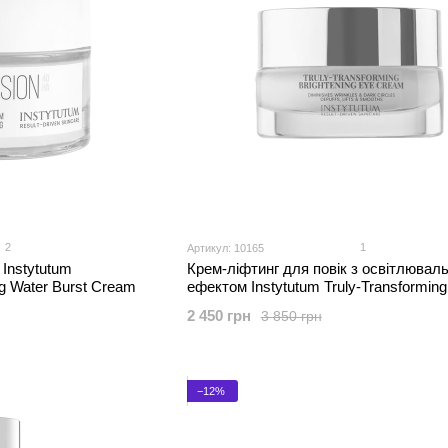
2
1
Артикул: 10165
Instytutum
Крем-ліфтинг для повік з освітлювал
g Water Burst Cream
ефектом Instytutum Truly-Transforming
Brightening Eye Cream
2 450 грн
3 850 грн
−12%