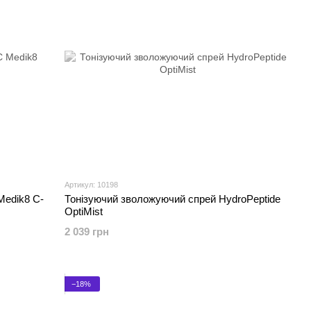
Артикул: 10198
Medik8 C-
Тонізуючий зволожуючий спрей HydroPeptide
OptiMist
2 039 грн
−18%