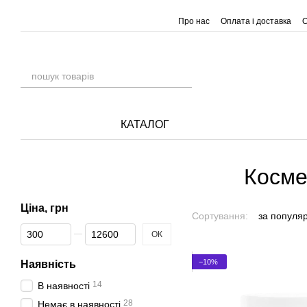
Перейти до основного контенту
Про нас
Оплата і доставка
О
КАТАЛОГ
Косме
Ціна, грн
Сортування:
за популя
Від Ціна, грн
До Ціна, грн
ОК
−10%
Наявність
14
В наявності
28
Немає в наявності