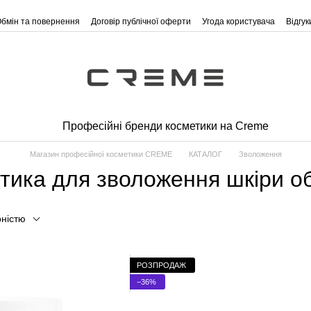
бмін та повернення
Договір публічної оферти
Угода користувача
Відгу
Професійні бренди косметики на Creme
Магазин професійної косметики CREME
КАТАЛОГ
Зволоження
тика для зволоження шкіри о
рністю
РОЗПРОДАЖ
−36%