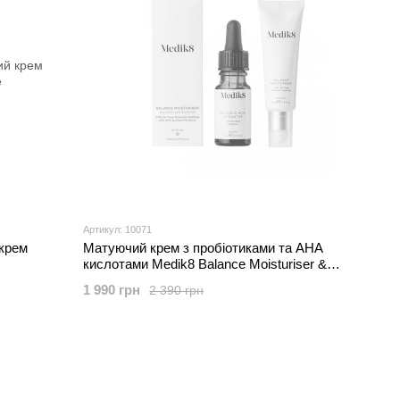
Артикул: 10071
крем
Матуючий крем з пробіотиками та AHA
кислотами Medik8 Balance Moisturiser &
Glycolic Acid
1 990 грн
2 390 грн