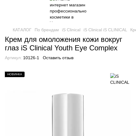
КАТАЛОГ
По брендам
iS Clinical
iS Clinical iS CLINICAL
Кр
Крем для омоложения кожи вокруг
глаз iS Clinical Youth Eye Complex
Артикул:
10126-1
Оставить отзыв
НОВИНКА