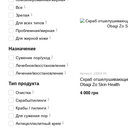
1
Все
1
Зрелая
5
Для всех типов
1
Проблемная/жирная
1
Для жирной кожи
Назначение
2
Сужение пор/уход
1
Лечебное/восстановление
1
Лечение/восстановление
Артикул: 10004-65
Скраб отшелушивающий 
Тип продукта
Obagi Zo Skin Health
1
Очистка
4 000 грн
2
Скрабы/пилинги
1
Крабы / пилинги
1
Для сужения пор
1
Антицеллюлитный крем