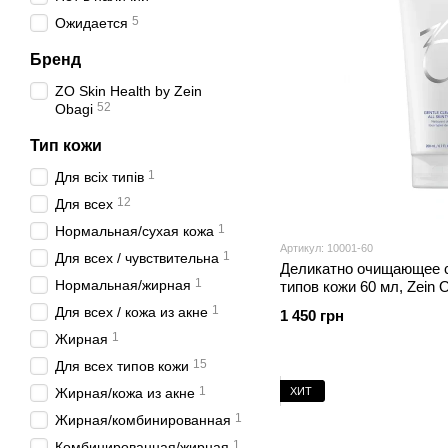
5
Ожидается
Бренд
ZO Skin Health by Zein
52
Obagi
Тип кожи
1
Для всіх типів
12
Для всех
1
Нормальная/сухая кожа
Артикул: 10001-60
1
Для всех / чувствительна
Деликатно очищающее с
1
Нормальная/жирная
типов кожи 60 мл, Zein 
1
Для всех / кожа из акне
1 450 грн
1
Жирная
15
Для всех типов кожи
1
ХИТ
Жирная/кожа из акне
1
Жирная/комбинированная
1
Комбинированная/жирная