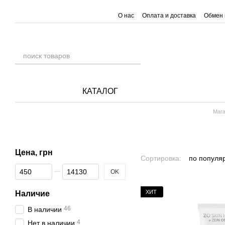
Перейти к основному контенту
О нас
Оплата и доставка
Обмен 
КАТАЛОГ
Мага
Цена, грн
Сортировка:
по популя
От Цена, грн
До Цена, грн
OK
ХИТ
Наличие
46
В наличии
4
Нет в наличии