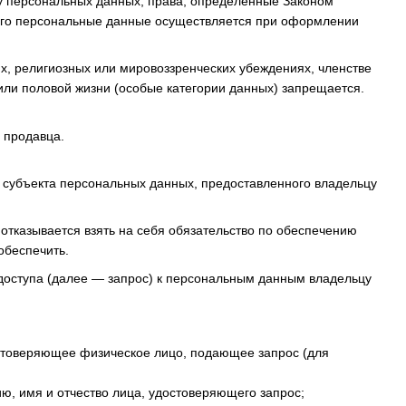
у персональных данных, права, определенные Законом
 его персональные данные осуществляется при оформлении
х, религиозных или мировоззренческих убеждениях, членстве
или половой жизни (особые категории данных) запрещается.
 продавца.
я субъекта персональных данных, предоставленного владельцу
 отказывается взять на себя обязательство по обеспечению
обеспечить.
 доступа (далее — запрос) к персональным данным владельцу
остоверяющее физическое лицо, подающее запрос (для
, имя и отчество лица, удостоверяющего запрос;