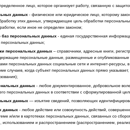
ределенное лицо, которое организует работу, связанную с защито
льных данных
- физическое или юридическое лицо, которому зако
бработку этих данных, утверждающее цель обработки персональных 
работки, если иное не определен законом;
р баз персональных данных
- единая государственная информаци
 персональных данных;
ки персональных данных
– справочники, адресные книги, регист
держащие персональные данные, размещенные и опубликованные с
ми персональных данных социальные сети и интернет-ресурсы, в
ме случаев, когда субъект персональных данных прямо указывает
зования);
ональных данных
- любое документированное, добровольное вол
его персональных данных в соответствии с сформулированной цели
льных данных
— изъятие сведений, позволяющих идентифицирова
х данных
- любое действие или совокупность действий, совершен
теме и/или в картотеках персональных данных, связанных со сбор
 использованием и распространением (распространением, реализ