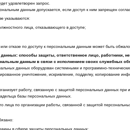
будет удовлетворен запрос.
рсональным данным допускается, если доступ к ним запрещен соглас
зе указываются:
олжностного лица, отказывающего в доступе;
е или отказе по доступу к персональным данным может быть обжало
 данных: способы защиты, ответственное лицо, работники, 
нальным данным в связи с исполнением своих служебных обя
нальных данных оборудован системными и программно-технически
нированное уничтожение, искривление, подделку, копирование ин
рганизует работу, связанную с защитой персональных данных при и
ладельца базы персональных данных.
го лица по организации работы, связанной с защитой персональны
бязано:
краины в сфере защиты персональных данных;