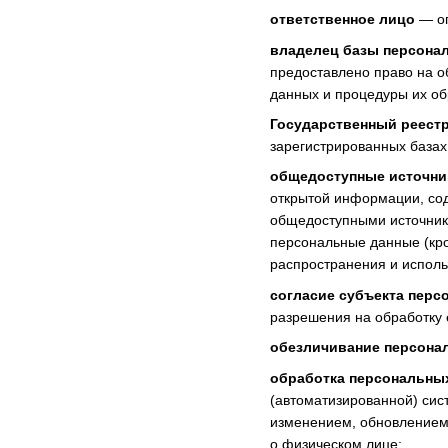
ответственное лицо
— оп
владелец базы персона
предоставлено право на о
данных и процедуры их об
Государственный реест
зарегистрированных базах
общедоступные источни
открытой информации, со
общедоступными источника
персональные данные (кро
распространения и исполь
согласие субъекта перс
разрешения на обработку 
обезличивание персона
обработка персональны
(автоматизированной) сис
изменением, обновлением,
о физическом лице;