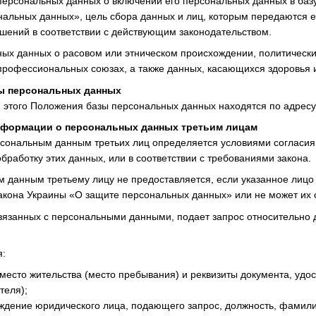
персональных данных о включении его персональных данных в баз
нальных данных», цель сбора данных и лиц, которым передаются
шений в соответствии с действующим законодательством.
ных данных о расовом или этническом происхождении, политически
 профессиональных союзах, а также данных, касающихся здоровья 
зы персональных данных
 2 этого Положения базы персональных данных находятся по адресу
информации о персональных данных третьим лицам
ерсональным данным третьих лиц определяется условиями согласи
работку этих данных, или в соответствии с требованиями закона.
ым данным третьему лицу не предоставляется, если указанное лицо
кона Украины «О защите персональных данных» или не может их 
связанных с персональными данными, подает запрос относительно
я:
 место жительства (место пребывания) и реквизиты документа, уд
теля);
дение юридического лица, подающего запрос, должность, фамилию