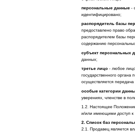
персональные данные
- 
идентифицировано;
распорядитель базы пе
предоставлено право обра
распорядителем базы перс
содержанию персональных
субъект персональных 
данных;
третье лицо
- любое лицо
государственного органа
осуществляется передача 
особые категории данн
уверениях, членстве в по
1.2. Настоящее Положени
и/или имеющими доступ к 
2. Список баз персонал
2.1. Продавец является в