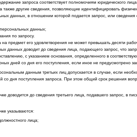
содержание запроса соответствует полномочиям юридического лица
 а также другие сведения, позволяющие идентифицировать физичес
ьных данных, в отношении которой подается запрос, или сведения
персональных данных;
вания по запросу.
а на предмет его удовлетворения не может превышать десяти рабоч
ых данных доводит до сведения лица, подающего запрос, что зап
ставлению, с указанием основания, определенного в соответству
рных дней со дня его поступления, если иное не предусмотрено за
персональным данным третьих лиц допускается в случае, если необ
й со дня поступления запроса. При этом общий срок решения вопр
очке доводится до сведения третьего лица, подавшего запрос, в п
чке указываются:
должностного лица;