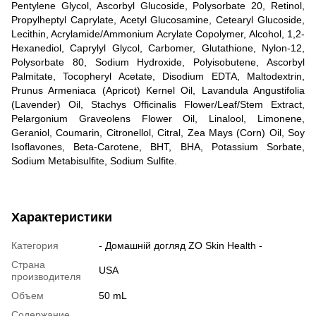
Pentylene Glycol, Ascorbyl Glucoside, Polysorbate 20, Retinol,
Propylheptyl Caprylate, Acetyl Glucosamine, Cetearyl Glucoside,
Lecithin, Acrylamide/Ammonium Acrylate Copolymer, Alcohol, 1,2-
Hexanediol, Caprylyl Glycol, Carbomer, Glutathione, Nylon-12,
Polysorbate 80, Sodium Hydroxide, Polyisobutene, Ascorbyl
Palmitate, Tocopheryl Acetate, Disodium EDTA, Maltodextrin,
Prunus Armeniaca (Apricot) Kernel Oil, Lavandula Angustifolia
(Lavender) Oil, Stachys Officinalis Flower/Leaf/Stem Extract,
Pelargonium Graveolens Flower Oil, Linalool, Limonene,
Geraniol, Coumarin, Citronellol, Citral, Zea Mays (Corn) Oil, Soy
Isoflavones, Beta-Carotene, BHT, BHA, Potassium Sorbate,
Sodium Metabisulfite, Sodium Sulfite.
Характеристики
Категория
- Домашній догляд ZO Skin Health -
Страна
USA
производителя
Объем
50 mL
Содержание