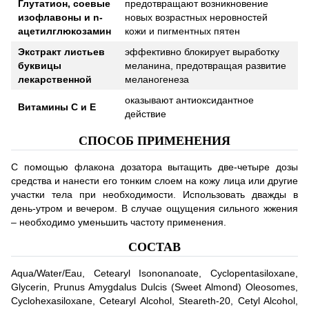
Глутатион, соевые
предотвращают возникновение
изофлавоны и n-
новых возрастных неровностей
ацетилглюкозамин
кожи и пигментных пятен
Экстракт листьев
эффективно блокирует выработку
буквицы
меланина, предотвращая развитие
лекарственной
меланогенеза
оказывают антиоксидантное
Витамины С и Е
действие
СПОСОБ ПРИМЕНЕНИЯ
С помощью флакона дозатора вытащить две-четыре дозы
средства и нанести его тонким слоем на кожу лица или другие
участки тела при необходимости. Использовать дважды в
день-утром и вечером. В случае ощущения сильного жжения
– необходимо уменьшить частоту применения.
СОСТАВ
Aqua/Water/Eau, Cetearyl Isononanoate, Cyclopentasiloxane,
Glycerin, Prunus Amygdalus Dulcis (Sweet Almond) Oleosomes,
Cyclohexasiloxane, Cetearyl Alcohol, Steareth-20, Cetyl Alcohol,