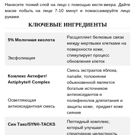
Нанесите тонкий слой на лицо с помощью кисти-веера. Дайте
маске побыть на лице 7-10 минут и помассажируйте лицо
руками.
КЛЮЧЕВЫЕ ИНГРЕДИЕНТЫ
Расщепляет белковые связи
5% Молочная кислота
между мертвыми клетками на
поверхности кожи,
стимулирует процесс
Эксфолиация
обновления клеток
Смесь экстрактов яблока,
Комлекс Актифит/
папайи, толокнянки
Actiphyte® Complex
обыкновенной является
богатым источником
антиоксидантов и
Осветляющая
полифенолов дляпитания и
антиоксидантная смесь
защиты кожи, придает коже
сияние
Пептидный комплекс,
Син Такс/SYN®-TACKS
который улучшает
структурную целостность,