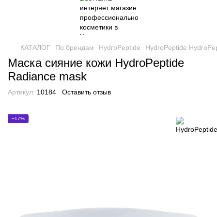
КАТАЛОГ
По брендам
HydroPeptide
HydroPeptide HydroPep
Маска сияние кожи HydroPeptide
Radiance mask
Артикул:
10184
Оставить отзыв
−17%