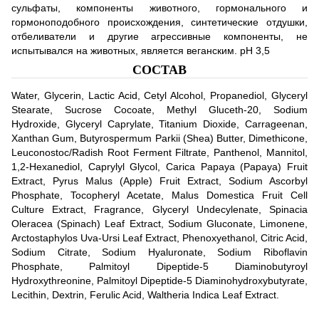
сульфаты, компоненты животного, гормонального и
гормоноподобного происхождения, синтетические отдушки,
отбеливатели и другие агрессивные компоненты, не
испытывался на животных, является веганским. pH 3,5
СОСТАВ
Water, Glycerin, Lactic Acid, Cetyl Alcohol, Propanediol, Glyceryl
Stearate, Sucrose Cocoate, Methyl Gluceth-20, Sodium
Hydroxide, Glyceryl Caprylate, Titanium Dioxide, Carrageenan,
Xanthan Gum, Butyrospermum Parkii (Shea) Butter, Dimethicone,
Leuconostoc/Radish Root Ferment Filtrate, Panthenol, Mannitol,
1,2-Hexanediol, Caprylyl Glycol, Carica Papaya (Papaya) Fruit
Extract, Pyrus Malus (Apple) Fruit Extract, Sodium Ascorbyl
Phosphate, Tocopheryl Acetate, Malus Domestica Fruit Cell
Culture Extract, Fragrance, Glyceryl Undecylenate, Spinacia
Oleracea (Spinach) Leaf Extract, Sodium Gluconate, Limonene,
Arctostaphylos Uva-Ursi Leaf Extract, Phenoxyethanol, Citric Acid,
Sodium Citrate, Sodium Hyaluronate, Sodium Riboflavin
Phosphate, Palmitoyl Dipeptide-5 Diaminobutyroyl
Hydroxythreonine, Palmitoyl Dipeptide-5 Diaminohydroxybutyrate,
Lecithin, Dextrin, Ferulic Acid, Waltheria Indica Leaf Extract.