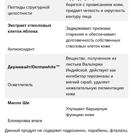
борется с провисанием кожи,
Пептиды структурной
придает четкость и округлость
целостности
контуру лица
Экстракт стволовых
Задерживает признаки
клеток яблока
старения и обеспечивает
долговечность собственных
стволовых клеток кожи
Антиоксидант
Вещество, полученное из
листьев Вальтерии
Дермавайт/Dermawhite™
Индийской, действует как
ингибитор тирозиназы и
мягкий скраб, удаляет
Осветлитель
нежелательную пигментацию
кожи
Масло Ши
Улучшает барьерную
функцию кожи
Блокировка влаги
Данный продукт не содержит гидрохинон, парабены, фталаты,