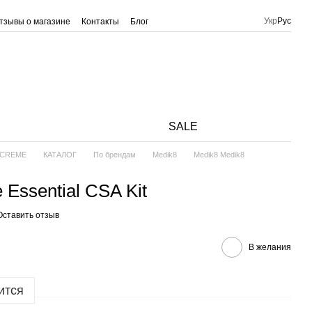
Укр
Рус
тзывы о магазине
Контакты
Блог
SALE
и CREME
КАТАЛОГ
По брендам
Medik8
Medik8 Medik8
 Essential CSA Kit
Оставить отзыв
В желания
ится