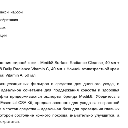
ексні набори
обритания
сех
иции
ения жирной кожи - Medik8 Surface Radiance Cleanse, 40 мл +
 Daily Radiance Vitamin C, 40 мл + Ночной ативозрастной крем
al Vitamin A, 50 мл
лнцезащитных фильтров в средства для дневного ухода, и
 идеальное сочетание для поддержания красоты и здоровья
фии придерживаются эксперты бренда Medik8. Убедитесь в
ssential CSA Kit, предназначенного для ухода за возрастной
 в состав средства – идеальная база для проведения главных
которой состояние кожного покрова значительно улучшится, а
ократится.