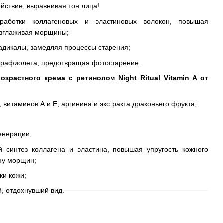
йствие, выравнивая тон лица!
ыработки коллагеновых и эластиновых волокон, повышая
азглаживая морщины;
адикалы, замедляя процессы старения;
трафиолета, предотвращая фотостарение.
озрастного крема с ретинолом Night Ritual Vitamin A от
, витаминов А и Е, аргинина и экстракта драконьего фрукта;
енерации;
й синтез коллагена и эластина, повышая упругость кожного
ну морщин;
ки кожи;
, отдохнувший вид.