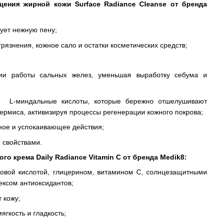
щения жирной кожи Surface Radiance Cleanse от бренда
зует нежную пену;
рязнения, кожное сало и остатки косметических средств;
ции работы сальных желез, уменьшая выработку себума и
;
и L-миндальные кислоты, которые бережно отшелушивают
ермиса, активизируя процессы регенерации кожного покрова;
ное и успокаивающее действия;
 свойствами.
о крема Daily Radiance Vitamin C от бренда Medik8:
новой кислотой, глицерином, витамином С, солнцезащитными
ксом антиоксидантов;
 кожу;
ягкость и гладкость;