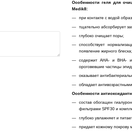
Особенности геля для очи
Medik8:
при контакте с водой обра
тщательно абсорбирует заг
глубоко очищает поры;
способствует нормализа
появление жирного блеска
содержит AHA- и BHA- 
ороговевшие частицы эпид
оказывает антибактериаль
обладает антивозрастными
Особенности антиоксидантног
состав обогащен гиалуро
фильтрами SPF30 и компле
глубоко увлажняет и питает
придает кожному покрову м