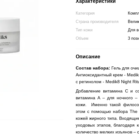
Характеристики
Категория
Компл
Страна производителя
Велик
Тип кожи
Для в
Объем
3 поз
Описание
Состав набора:
Гель для очищ
Антиоксидантный крем - Medik8
с ретинолом - Medik8 Night Ritu
Добавление витамина С и со
витамина А – для ночного –
кожи. Именно такой филосо
этом с помощью набора The E
кожей жирного типа. Входящие
уходовых этапов, благодаря 
количество мелких изъянов – с