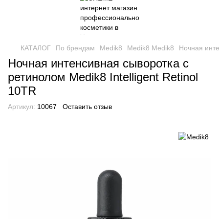
КАТАЛОГ
По брендам
Medik8
Medik8 Medik8
Ночная инте
Ночная интенсивная сыворотка с
ретинолом Medik8 Intelligent Retinol
10TR
Артикул:
10067
Оставить отзыв