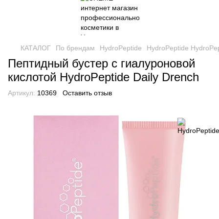
КАТАЛОГ
По брендам
HydroPeptide
HydroPeptide HydroPep
Пептидный бустер с гиалуроновой
кислотой HydroPeptide Daily Drench
Артикул:
10369
Оставить отзыв