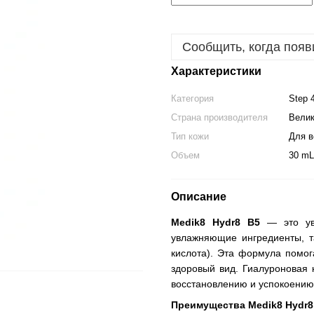
Сообщить, когда появ
Характеристики
Категория
Step 
Страна производителя
Велик
Тип кожи
Для в
Объем
30 mL
Описание
Medik8 Hydr8 B5
— это увл
увлажняющие ингредиенты, т
кислота). Эта формула помог
здоровый вид. Гиалуроновая 
восстановлению и успокоению,
Преимущества Medik8 Hydr8