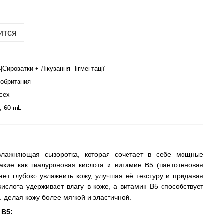
ится
4|Сироватки + Лікування Пігментації
обритания
сех
; 60 mL
ажняющая сыворотка, которая сочетает в себе мощные
акие как гиалуроновая кислота и витамин B5 (пантотеновая
ает глубоко увлажнить кожу, улучшая её текстуру и придавая
кислота удерживает влагу в коже, а витамин B5 способствует
 делая кожу более мягкой и эластичной.
 B5: