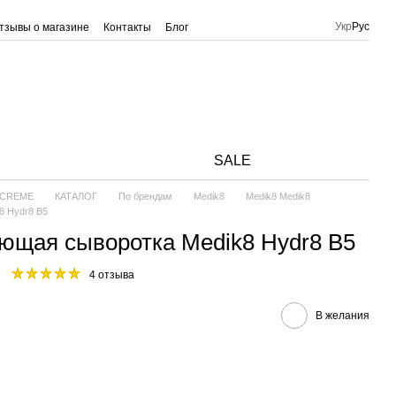
Укр
Рус
тзывы о магазине
Контакты
Блог
SALE
и CREME
КАТАЛОГ
По брендам
Medik8
Medik8 Medik8
8 Hydr8 B5
ющая сыворотка Medik8 Hydr8 B5
4 отзыва
В желания