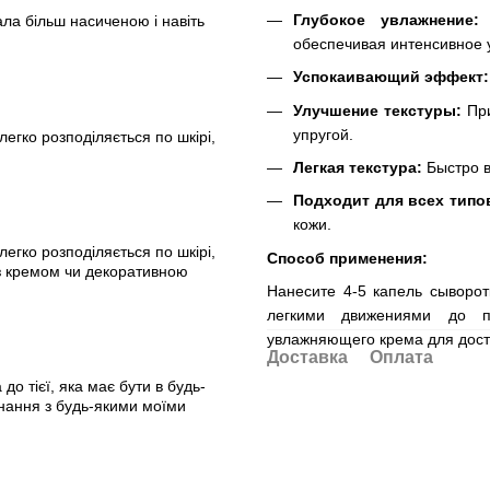
Глубокое увлажнение:
Г
ала більш насиченою і навіть
обеспечивая интенсивное 
Успокаивающий эффект:
Улучшение текстуры:
При
упругой.
егко розподіляється по шкірі,
Легкая текстура:
Быстро в
Подходит для всех типо
кожи.
егко розподіляється по шкірі,
Способ применения:
 з кремом чи декоративною
Нанесите 4-5 капель сыворо
легкими движениями до п
увлажняющего крема для дост
Доставка
Оплата
до тієї, яка має бути в будь-
єднання з будь-якими моїми