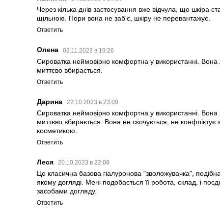
Через кілька днів застосування вже відчула, що шкіра ст
щільною. Пори вона не заб'є, шкіру не перевантажує.
Ответить
Олена
02.11.2023 в 19:26
Сироватка неймовірно комфортна у використанні. Вона л
миттєво вбирається.
Ответить
Дарина
22.10.2023 в 23:00
Сироватка неймовірно комфортна у використанні. Вона л
миттєво вбирається. Вона не скочується, не конфліктує
косметикою.
Ответить
Леся
20.10.2023 в 22:08
Це класична базова гіалуронова "зволожувачка", подібна 
якому догляді. Мені подобається її робота, склад, і по
засобами догляду.
Ответить