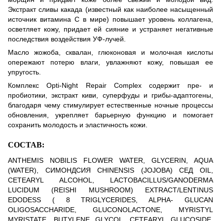
Экстракт сливы какада (известный как наиболее насыщенный
источник витамина С в мире) повышает уровень коллагена,
осветляет кожу, придает ей сияние и устраняет негативные
последствия воздействия УФ-лучей.
Масло жожоба, сквалан, глюконовая и молочная кислоты
опережают потерю влаги, увлажняют кожу, повышая ее
упругость.
Комплекс Opti-Night Repair Complex содержит пре- и
пробиотики, экстракт киви, суперфуды и грибы-адаптогены,
благодаря чему стимулирует естественные ночные процессы
обновления, укрепляет барьерную функцию и помогает
сохранить молодость и эластичность кожи.
СОСТАВ:
ANTHEMIS NOBILIS FLOWER WATER, GLYCERIN, AQUA
(WATER), СИМОНДСИЯ CHINENSIS (JOJOBA) СЕД OIL,
CETEARYL ALCOHOL, LACTOBACILLUS/GANODERMA
LUCIDUM (REISHI MUSHROOM) EXTRACT/LENTINUS
EDODESS ( 8 TRIGLYCERIDES, ALPHA- GLUCAN
OLIGOSACCHARIDE, GLUCONOLACTONE, MYRISTYL
MYRISTATE, BUTYLENE GLYCOL, CETEARYL GLUCOSIDE,