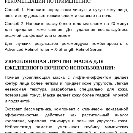
РЕКОМЕНДАЦИИ ПО ПРИМЕНЕНИЮ:
Способ 1. Нанесите перед сном чистую и сухую кожу лица,
шею и зону декольте тонким слоем и оставьте на ночь.
Способ 2. Нанесите маску более толстым слоем на 20 минут
для придания коже сияния. Для удаления воспользуйтесь
влажной салфеткой или спонжем.
Для лучших результатов рекомендуем комбинировать с
Advanced Retinol Toner + X-Strength Retinol Serum.
УКРЕПЛЯЮЩАЯ ЛИФТИНГ-МАСКА ДЛЯ
ЕЖЕДНЕВНОГО НОЧНОГО ИСПОЛЬЗОВАНИЯ:
Ночная укрепляющая маска с лифтинг-эффектом делает
контур лица более четким и придает коже упругость. Легкая
невесомая текстура разработана специально для кожи,
потерявшей тонус. Маска делает кожу более гладкой, упругой
и подтянутой.
Экстракт бессмертника, компонент с клинически доказанной
эффективностью, действует как растительный аналог
коллагена, укрепляя, тонизируя и повышая упругость кожи.
Нейропептид заметно уменьшает глубину мимических
морщин и придает коже более свежий и молодой вид.