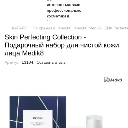
КАТАЛОГ
По брендам
Medik8
Medik8 Medik8
Skin Perfect
Skin Perfecting Collection -
Подарочный набор для чистой кожи
лица Medik8
Артикул:
13104
Оставить отзыв