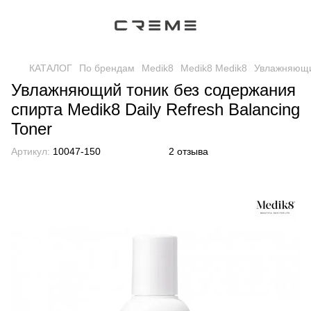
КАТАЛОГ
По брендам
Medik8
Medik8 Medik8
Увлажняющий
Увлажняющий тоник без содержания
спирта Medik8 Daily Refresh Balanсing
Toner
Артикул:
10047-150
2 отзыва