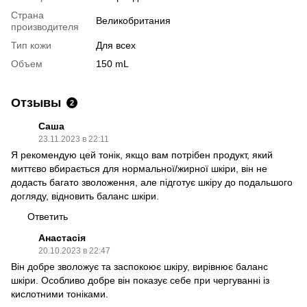
Страна
Великобритания
производителя
Тип кожи
Для всех
Объем
150 mL
Отзывы
2
Саша
23.11.2023 в 22:11
Я рекомендую цей тонік, якщо вам потрібен продукт, який
миттєво вбирається для нормальної/жирної шкіри, він не
додасть багато зволоження, але підготує шкіру до подальшого
догляду, відновить баланс шкіри.
Ответить
Анастасія
20.10.2023 в 22:47
Він добре зволожує та заспокоює шкіру, вирівнює баланс
шкіри. Особливо добре він показує себе при чергуванні із
кислотними тоніками.