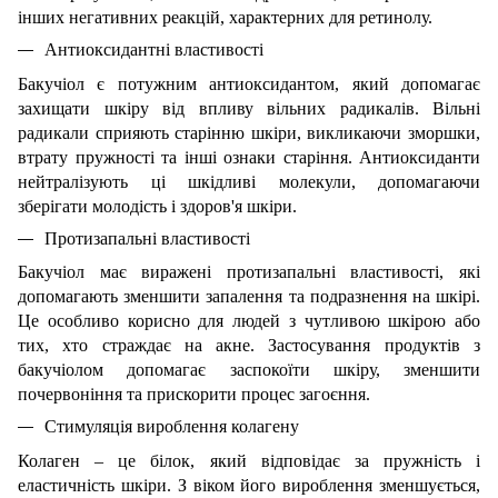
інших негативних реакцій, характерних для ретинолу.
Антиоксидантні властивості
Бакучіол є потужним антиоксидантом, який допомагає
захищати шкіру від впливу вільних радикалів. Вільні
радикали сприяють старінню шкіри, викликаючи зморшки,
втрату пружності та інші ознаки старіння. Антиоксиданти
нейтралізують ці шкідливі молекули, допомагаючи
зберігати молодість і здоров'я шкіри.
Протизапальні властивості
Бакучіол має виражені протизапальні властивості, які
допомагають зменшити запалення та подразнення на шкірі.
Це особливо корисно для людей з чутливою шкірою або
тих, хто страждає на акне. Застосування продуктів з
бакучіолом допомагає заспокоїти шкіру, зменшити
почервоніння та прискорити процес загоєння.
Стимуляція вироблення колагену
Колаген – це білок, який відповідає за пружність і
еластичність шкіри. З віком його вироблення зменшується,