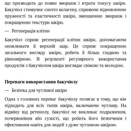
що призводить до появи зморшок і втрати тонусу шкіри.
Бакучіол стимулює синтез колагену, сприяючи відновленню
пружності та еластичності шкіри, зменшенню зморшок і
покращенню текстури шкіри.
Регенерація клітин
Бакучіол сприяє регенерації клітин шкіри, допомагаючи
оновлювати її верхній шар. Це сприяє покращенню
загального вигляду шкіри, робить її більш гладкою та
рівномірною. В результаті регулярного використання
продуктів з бакучіолом шкіра виглядає свіжою та молодою.
Переваги використання бакучіолу
Безпека для чутливої шкіри
Одна з головних переваг бакучіолу полягає в тому, що він
підходить для всіх типів шкіри, включаючи чутливу. На
відміну від ретинолу, бакучіол не викликає подразнення,
почервоніння або сухості, що робить його безпечним і
ефективним навіть для людей з дуже чутливою шкірою.