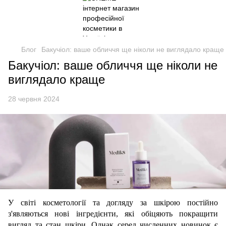
Блог
Бакучіол: ваше обличчя ще ніколи не виглядало краще
Бакучіол: ваше обличчя ще ніколи не
виглядало краще
28 червня 2024
У світі косметології та догляду за шкірою постійно
з'являються нові інгредієнти, які обіцяють покращити
вигляд та стан шкіри. Однак серед численних новинок є