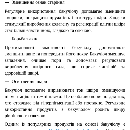
Зменшення ознак старіння
Регулярне використання бакучіолу допомагає зменшити
зморшки, покращити пружність і текстуру шкіри. Завдяки
стимуляції вироблення колагену та регенерації клітин шкіра
стає більш еластичною, гладкою та сяючою.
Борьба з акне
Протизапальні властивості бакучіолу допомагають
зменшити акне та попередити його появу. Бакучіол зменшує
запалення, очищає пори та допомагає регулювати
вироблення шкірного сала, що сприяє чистішій та
здоровішій шкірі.
Освітлення шкіри
Бакучіол допомагає вирівнювати тон шкіри, зменшуючи
пігментацію та темні плями. Це особливо корисно для тих,
хто страждає від гіперпігментації або постакне. Регулярне
використання продуктів з бакучіолом робить шкіру
рівнішою та сяючою.
Одним із популярних продуктів на основі бакучіолу є