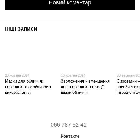
Новий коментар
Інші записи
20 жовтня 2024
10 жовтня 2024
30 вересня 20
Маски для обличчя:
Зволоження й зменшення
Сироватки 
переваги та особливості
пор: переваги тонізації
засоби з ак
використання
шкіри обличчя
інгредієнта
066 787 52 41
Контакти