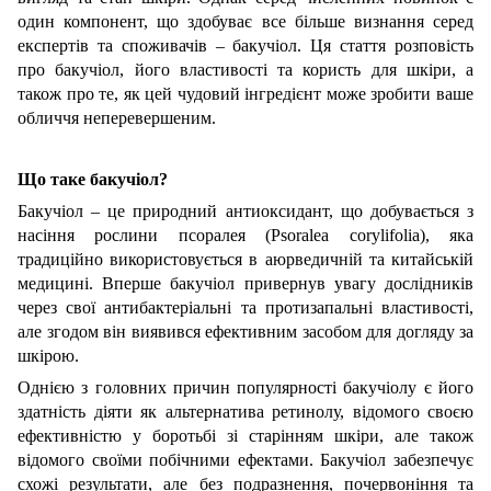
один компонент, що здобуває все більше визнання серед
експертів та споживачів – бакучіол. Ця стаття розповість
про бакучіол, його властивості та користь для шкіри, а
також про те, як цей чудовий інгредієнт може зробити ваше
обличчя неперевершеним.
Що таке бакучіол?
Бакучіол – це природний антиоксидант, що добувається з
насіння рослини псоралея (
Psoralea
corylifolia
), яка
традиційно використовується в аюрведичній та китайській
медицині. Вперше бакучіол привернув увагу дослідників
через свої антибактеріальні та протизапальні властивості,
але згодом він виявився ефективним засобом для догляду за
шкірою.
Однією з головних причин популярності бакучіолу є його
здатність діяти як альтернатива ретинолу, відомого своєю
ефективністю у боротьбі зі старінням шкіри, але також
відомого своїми побічними ефектами. Бакучіол забезпечує
схожі результати, але без подразнення, почервоніння та