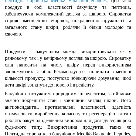
пептидна сироватка Medik8 Bakuchiol Peptides
. Цей засіб
поєднує в собі властивості бакучіолу та пептидів,
забезпечуючи комплексний догляд за шкірою. Сироватка
сприяє зменшенню зморшок, покращенню пружності та
загального стану шкіри, роблячи її більш молодою та
сяючою.
Продукти з бакучіолом можна використовувати як у
ранковому, так і у вечірньому догляді за шкірою. Сироватку
слід наносити на чисту шкіру перед використанням
зволожуючих засобів. Рекомендується починати з меншої
кількості продукту, поступово збільшуючи дозування, щоб
дати шкірі звикнути до нового інгредієнту.
Бакучіол є потужним природним інгредієнтом, який може
значно покращити стан і зовнішній вигляд шкіри. Його
антиоксидантні, протизапальні властивості, здатність
стимулювати вироблення колагену та регенерацію клітин
роблять бакучіол ідеальним вибором для догляду за шкірою
будь-якого типу. Використання продуктів, таких як
Пептидна сироватка з бакучіолом Medik8 Bakuchiol Peptides,