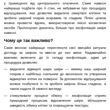
у приміщенні від центрального опалення. Саме навесні
найкраще подбати про її стан, не забуваючи про процедуру
відлущування, яка дозволяє видалити омертвілі клітини та
зробити шкірний покрив яскравим та гладким. Пілінг цілком
можна провести вдома, використовуючи якісні косметичні
засоби. Пропонуємо дізнатись більше про ексфоліацію шкіри
навесні.
Чому це так важливо?
Саме весною найкраще переглянути свої звичайні ритуали
догляду за шкірою та ввести до них зміни. Надзвичайно
важливо включити до їх складу ексфоліацію, адже ця
процедура дозволяє:
видалити відмерлі шари шкіри — взимку наш шкірний
покрив є найбільш схильним до висихання та утворення
відмерлих клітин на поверхні. За допомогою відлущування
можна позбутися їх та зробити шкірою більш гладкою, а
також надати їй свіжого вигляду;
стимулювати процеси обміну — ексфоліація сприяє
природним процесам відновлення шкіри, збільшуючи
швидкість обміну клітин та покращуючи текстуру;