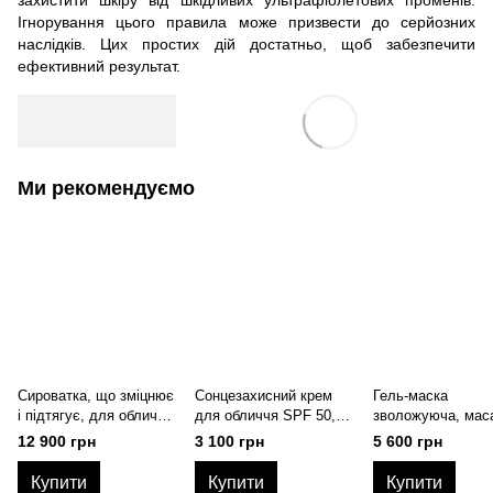
Ігнорування цього правила може призвести до серйозних
наслідків. Цих простих дій достатньо, щоб забезпечити
ефективний результат.
Ми рекомендуємо
Сироватка, що зміцнює
Сонцезахисний крем
Гель-маска
і підтягує, для обличчя
для обличчя SPF 50,
зволожуюча, мас
з антивіковим ефектом
118 г, Zein Obagi
з екстрактом ало
12 900 грн
3 100 грн
5 600 грн
47 мл, Zein Obagi
мл, Zein Obagi
Купити
Купити
Купити