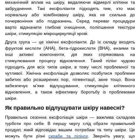
механічний вплив на шкіру, видаляючи відмерлі клітини та
забруднення. Такі ексфоліанти підходять тим, хто має
нормальну або комбіновану шкіру, яка не схильна до
почервоніння або подразнень. Серед переваг процедури
варто відзначити глибоке очищення, поліпшення текстури
шкіри, стимуляцію мікроциркуляції крові.
Друга група — це хімічні ексфоліанти. До їх складу входять
фруктові кислоти (АНА), бета-гідрокислоти (ВНА), ензими та
інші активні компоненти, дія яких спрямована на
стимулювання процесу відновлення. Такий пілінг чудово
підходить для всіх типів шкіри, в тому числі проблемної та
чутливої. Хімічна ексфоліація дозволяє позбутися проблеми
забитих або розширених пор, пігментації, акне тощо. Вона
забезпечує м’яке відлущування, стимуляцію клітинного
відновлення, а також ефективну боротьбу із проблемами
шкіри.
Як правильно відлущувати шкіру навесні?
Правильна сезонна ексфоліація шкіри — важлива складова
турботи про себе. В першу чергу слід обрати правильний
продукт, який відповідає вашим потребам та типу шкіри. Це
можуть бути різні
скраби та пілінги
. Зверніть увагу, що