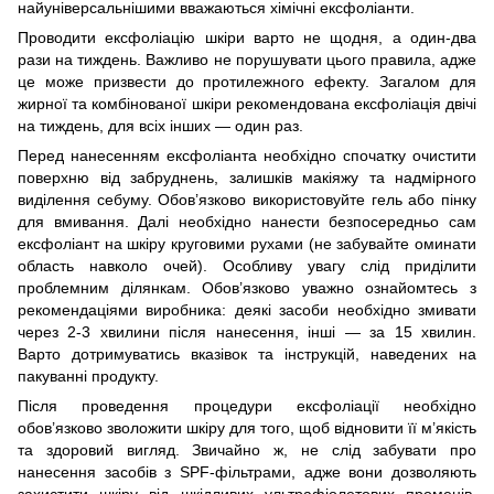
найуніверсальнішими вважаються хімічні ексфоліанти.
Проводити ексфоліацію шкіри варто не щодня, а один-два
рази на тиждень. Важливо не порушувати цього правила, адже
це може призвести до протилежного ефекту. Загалом для
жирної та комбінованої шкіри рекомендована ексфоліація двічі
на тиждень, для всіх інших — один раз.
Перед нанесенням ексфоліанта необхідно спочатку очистити
поверхню від забруднень, залишків макіяжу та надмірного
виділення себумy. Обов’язково використовуйте гель або пінку
для вмивання. Далі необхідно нанести безпосередньо сам
ексфоліант на шкіру круговими рухами (не забувайте оминати
область навколо очей). Особливу увагу слід приділити
проблемним ділянкам. Обов’язково уважно ознайомтесь з
рекомендаціями виробника: деякі засоби необхідно змивати
через 2-3 хвилини після нанесення, інші — за 15 хвилин.
Варто дотримуватись вказівок та інструкцій, наведених на
пакуванні продукту.
Після проведення процедури ексфоліації необхідно
обов’язково зволожити шкіру для того, щоб відновити її м’якість
та здоровий вигляд. Звичайно ж, не слід забувати про
нанесення засобів з SPF-фільтрами, адже вони дозволяють
захистити шкіру від шкідливих ультрафіолетових променів.