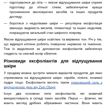
підготуватися до літа — якісне відлущування шкіри сприяє
підготовці до літньої спеки, забезпечуючи краще
проникнення зволожуючих засобів та інших продуктів
догляду;
боротися з недоліками шкіри — регулярна ексфоліація
зменшує видимість висипів, пігментації та інших недоліків,
покращуючи загальний стан шкірного покрову.
Якісне відлущування шкіри освітлює та вирівнює тон. Річ у тім,
що відмерлі клітини роблять поверхню нерівною та тьмяною.
Тож їх видалення за допомогою ексфоліантів забезпечує
гладкість та сяючий колір обличчя.
Різновиди ексфоліантів для відлущування
шкіри
У продажу можна зустріти чимало варіантів продуктів, дія яких
спрямована на відлущування шкіри: скраби, пілінги, ензимні
пудри тощо. Ексфоліанти містить також
очищающий гель з
відлущуючою дією від Zein Obagi
.
Існує два основних типи ексфоліантів, які зазвичай
використовують в складі таких засобів. Перші — фізичні, які
мають вигляд дрібних абразивних частинок. Вони мають