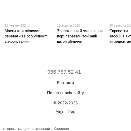
20 жовтня 2024
10 жовтня 2024
30 вересня 20
Маски для обличчя:
Зволоження й зменшення
Сироватки 
переваги та особливості
пор: переваги тонізації
засоби з ак
використання
шкіри обличчя
інгредієнта
066 787 52 41
Контакти
Повна версія сайту
© 2022-2026
Укр
Рус
Інтернет-магазин створений з Хорошоп