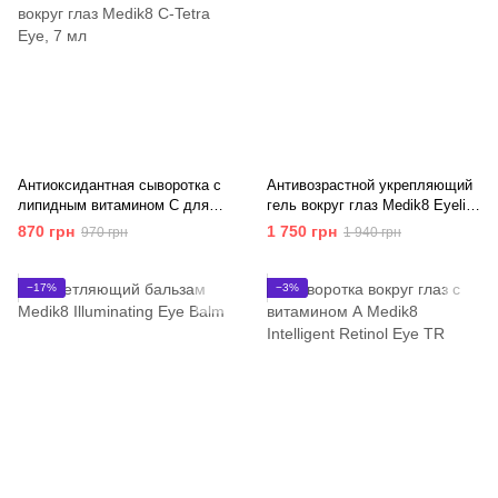
Антиоксидантная сыворотка с
Антивозрастной укрепляющий
липидным витамином С для
гель вокруг глаз Medik8 Eyelift
кожи вокруг глаз Medik8 C-
Peptides
870 грн
1 750 грн
970 грн
1 940 грн
Tetra Eye
−17%
−3%