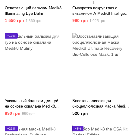
1
Осветляющий бальзам Medik8
Сыворотка вокруг глаз с
Illuminating Eye Balm
витамином А Medik8 Intelligent
Retinol Eye TR
1 550 грн
990 грн
1 860 грн
1 025 грн
−10%
Уникальный бальзам для губ
Восстанавливающая
на основе сквалана Medik8
биоцеллюлозная маска Medik8
Mutiny
Ultimate Recovery Bio-Cellulose
890 грн
520 грн
990 грн
Mask
−21%
−8%