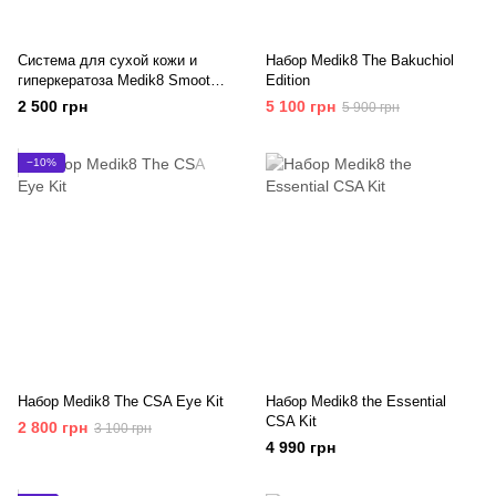
Система для сухой кожи и
Набор Medik8 The Bakuchiol
гиперкератоза Medik8 Smooth
Edition
Body Exfoliating Kit
2 500 грн
5 100 грн
5 900 грн
−10%
Набор Medik8 The CSA Eye Kit
Набор Medik8 the Essential
CSA Kit
2 800 грн
3 100 грн
4 990 грн