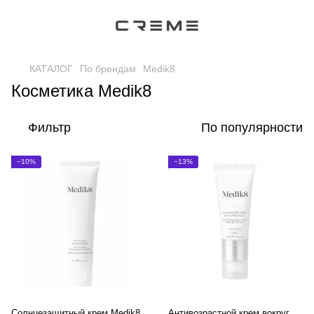
КАТАЛОГ
По брендам
Medik8
Косметика Medik8
Фильтр
По популярности
−10%
−13%
Солнцезащитный крем Medik8
Антивозрастной крем вокруг