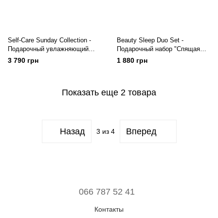
Self-Care Sunday Collection -
Beauty Sleep Duo Set -
Подарочный увлажняющий
Подарочный набор "Спящая
набор для лица Medik8
красавица" Medik8
3 790 грн
1 880 грн
Показать еще 2 товара
Назад
Вперед
3
из 4
066 787 52 41
Контакты