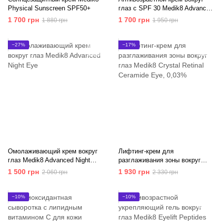
Physical Sunscreen SPF50+
глаз с SPF 30 Medik8 Advanced
Day Eye Protect SPF 30
1 700 грн
1 700 грн
1 880 грн
1 950 грн
−27%
−17%
Омолаживающий крем вокруг
Лифтинг-крем для
глаз Medik8 Advanced Night
разглаживания зоны вокруг
Eye
глаз Medik8 Crystal Retinal
1 500 грн
1 930 грн
2 060 грн
2 330 грн
Ceramide Eye
−10%
−10%