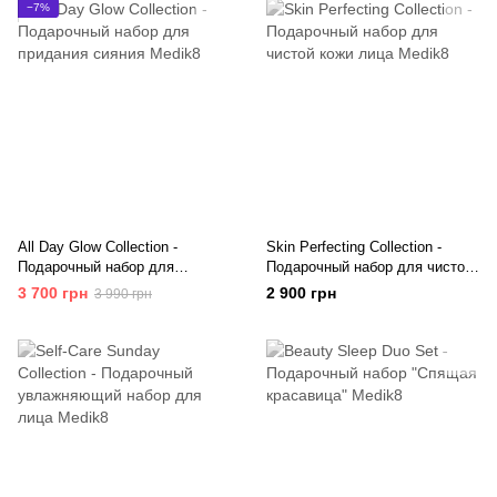
−7%
All Day Glow Collection -
Skin Perfecting Collection -
Подарочный набор для
Подарочный набор для чистой
придания сияния Medik8
кожи лица Medik8
3 700 грн
2 900 грн
3 990 грн