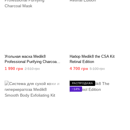
Угольная маска Medik8
Набор Medik8 the CSA Kit
Professional Purifying Charcoal
Retinal Edition
Mask
1 990 грн
4 700 грн
2 510 грн
5 100 грн
РАСПРОДАЖА
−14%